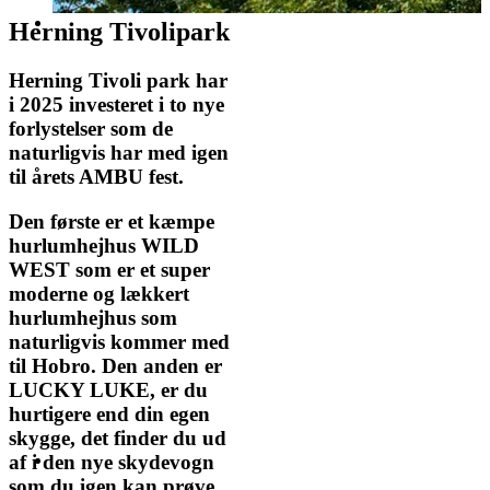
Herning Tivolipark
Herning Tivoli park har
i 2025 investeret i to nye
forlystelser som de
naturligvis har med igen
til årets AMBU fest.
Den første er et kæmpe
hurlumhejhus WILD
WEST som er et super
moderne og lækkert
hurlumhejhus som
naturligvis kommer med
til Hobro. Den anden er
LUCKY LUKE, er du
hurtigere end din egen
skygge, det finder du ud
af i den nye skydevogn
som du igen kan prøve