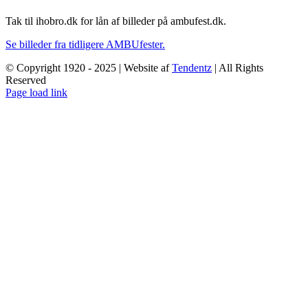
Tak til ihobro.dk for lån af billeder på ambufest.dk.
Se billeder fra tidligere AMBUfester.
© Copyright 1920 - 2025 | Website af
Tendentz
| All Rights
Reserved
Facebook
Instagram
YouTube
Page load link
Go
to
Top