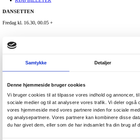
KØB BILLETER
DANSETTEN
Fredag kl. 16.30, 00.05 +
DJ Hjalte Nylander
Fredag kl. 16.30, 00.05 +
Samtykke
Detaljer
DJ Hjaltwe Nylander er et nyt
navn til AMBU festen
Denne hjemmeside bruger cookies
info@tendentz.dk
2026-01-01T13:43:49+00:00
Vi bruger cookies til at tilpasse vores indhold og annoncer, til 
sociale medier og til at analysere vores trafik. Vi deler også
vores hjemmeside med vores partnere inden for sociale med
AMBUFEST 2026
27. august - 30. august 2026
og analysepartnere. Vores partnere kan kombinere disse dat
AMBUparken
du har givet dem, eller som de har indsamlet fra din brug af d
Hobro
COOKIE- OG PERSONDATAPOLITIK