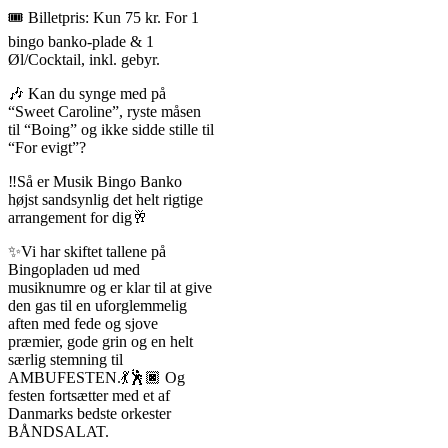
🎟️ Billetpris: Kun 75 kr. For 1
bingo banko-plade & 1
Øl/Cocktail, inkl. gebyr.
🎶 Kan du synge med på
“Sweet Caroline”, ryste måsen
til “Boing” og ikke sidde stille til
“For evigt”?
‼️Så er Musik Bingo Banko
højst sandsynlig det helt rigtige
arrangement for dig🥂
✨️Vi har skiftet tallene på
Bingopladen ud med
musiknumre og er klar til at give
den gas til en uforglemmelig
aften med fede og sjove
præmier, gode grin og en helt
særlig stemning til
AMBUFESTEN.💃🕺🏿 Og
festen fortsætter med et af
Danmarks bedste orkester
BÅNDSALAT.