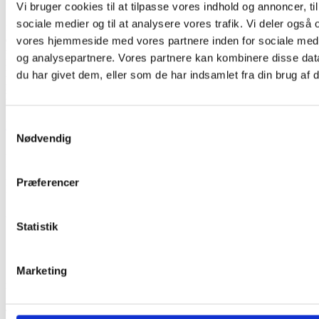
I
Vi bruger cookies til at tilpasse vores indhold og annoncer, til 
sociale medier og til at analysere vores trafik. Vi deler også
I DANSETTEN bliver der lagt op til
en helt nye fest, som får det gamle
vores hjemmeside med vores partnere inden for sociale med
festtelt til at gynge. Gratis entre til
og analysepartnere. Vores partnere kan kombinere disse dat
Dansetten og AMBU-pladsen, men til
Musik Bingo Banko skal det købes
du har givet dem, eller som de har indsamlet fra din brug af d
plads, BAREN er åben for alle, så
længe der er plads.
Samtykkevalg
Niels Leth
2025-11-10T14:15:07+00:00
Nødvendig
AMBUFEST 2026
27. august - 30. august 2026
AMBUparken
Præferencer
Hobro
COOKIE- OG PERSONDATAPOLITIK
Statistik
Personoplysninger
Cookies
Marketing
ihobro.dk
Tak til ihobro.dk for lån af billeder på ambufest.dk.