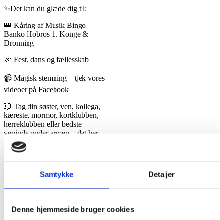
✨Det kan du glæde dig til:
👑 Kåring af Musik Bingo
Banko Hobros 1. Konge &
Dronning
🎉 Fest, dans og fællesskab
📹 Magisk stemning – tjek vores
videoer på Facebook
💥 Tag din søster, ven, kollega,
kæreste, mormor, kortklubben,
herreklubben eller bedste
veninde under armen – det her
bliver en uforglemmelig aften!
🦄FESTLIGT 🌈
FARVERIGT 💃
Samtykke
Detaljer
FORNØJELIGT 🎉✨🕺💃🎤🎁
🥂
Denne hjemmeside bruger cookies